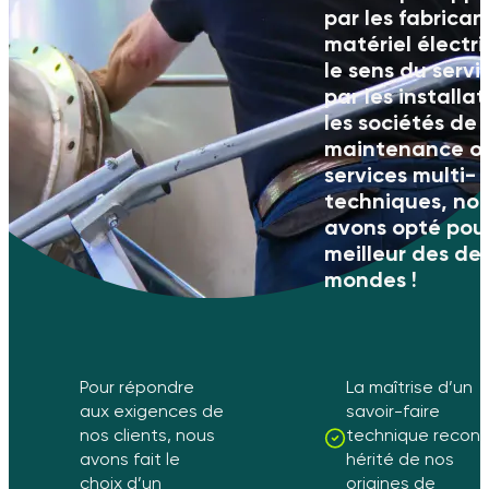
par les fabrican
matériel électr
le sens du servi
par les installat
les sociétés de
maintenance o
services multi-
techniques, no
avons opté pour
meilleur des de
mondes !
Pour répondre
La maîtrise d’un
aux exigences de
savoir-faire
nos clients, nous
technique reconn
avons fait le
hérité de nos
choix d’un
origines de