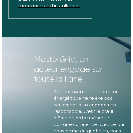
fabrication et d’installation.
MasterGrid, un
acteur engagé sur
toute la ligne
Agir en faveur de la transition
énergétique ne relève pas
seulement d’un engagement
responsable. C’est le cœur
même de notre métier. En
parfaite cohérence avec ce qui
nous anime au quotidien, nous