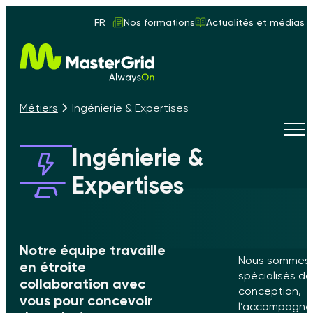
FR
Nos formations
Actualités et médias
Métiers
Ingénierie & Expertises
Tog
navi
Ingénierie &
Expertises
Notre équipe travaille
Nous sommes
en étroite
spécialisés da
collaboration avec
conception,
vous pour concevoir
l’accompagne