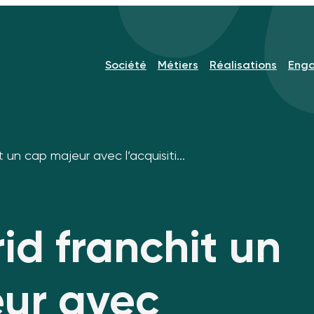
Société
Métiers
Réalisations
Eng
 un cap majeur avec l’acquisiti...
id franchit un
ur avec