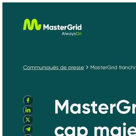
Communiqués de presse
MasterGrid franchit
MasterGr
cap maje