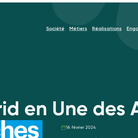
Société
Métiers
Réalisations
Eng
id en Une des A
16 février 2024