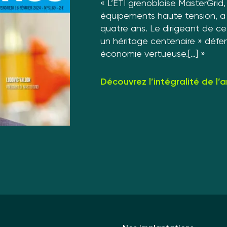
« L’ETI grenobloise MasterGrid,
équipements haute tension, a d
quatre ans. Le dirigeant de cet
un héritage centenaire » défe
économie vertueuse.[…] »
Découvrez l’intégralité de l’a