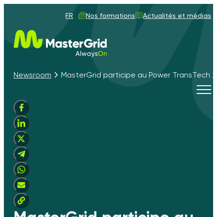
FR
Nos formations
Actualités et médias
Newsroom
MasterGrid participe au Power TransTech 
Tog
navi